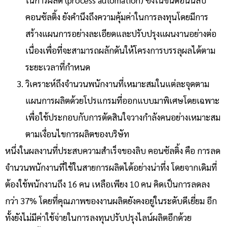
คอนซัลติ้ง
ยังคำนึงถึงความคุ้มค่าในการลงทุนโดยมีการ
สร้างแผนการ
อย่างละเอียด
และปรับปรุงแผนงานอย่างต่อ
เนื่องเพื่อ
ที่จะ
สามารถผลักดันให้โครงการบรรลุผลได้ตาม
ระยะ
เวลาที่กำหนด
วิเคราะห์ถึงจำนวน
พนักงาน
ที่เหมาะสมในแต่ละจุดตาม
แผนการผลิตด้วยโปรแกรมที่ออกแบบ
มา
พิเศษ
โดยเฉพาะ
เพื่อใช้
ประกอบกับ
การตัดสินใจวางกำลังคนอย่างเหมาะสม
ตามเงื่อนไขการผลิตของบริษัท
หนึ่งในผลงานที่ประสบความสำเร็จของลิบ คอนซัลติ้ง คือ การลด
จำนวนพนักงานที่ใช้ในสายการผลิตได้อย่างน่าทึ่ง โดยจากเดิมที่
ต้องใช้พนักงานถึง 16 คน เหลือเพียง 10 คน คิดเป็นการลดลง
กว่า 37% โดยที่คุณภาพของงานผลิตยังคงอยู่ในระดับดีเยี่ยม
อีก
ทั้งยังไม่มีค่าใช้จ่ายในการลงทุนปรับปรุงไลน์ผลิตอีกด้วย