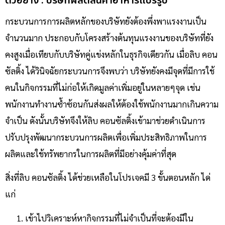
ตัวอย่าง : บริษัทผลิตสินค้าอาหารแปรรูป
กระบวนการ
การ
ผลิตหลักของบริษัทยังต้องพึ่งพาแรงงานเป็น
จำนวนมาก ประกอบกับโครงสร้างต้นทุนแรงงานของบริษัท
ที่
ยัง
คงสูงเมื่อเทียบกับบริษัทคู่แข่งหลักในธุรกิจเดียวกัน เมื่อ
ลิบ คอน
ซัลติ้ง
ได้วินิจฉัยกระบวนการ
จึง
พบว่า บริษัทยังคงมีจุดที่มีการใช้
คนในกิจกรรมที่ไม่ก่อให้เกิดมูลค่าเพิ่มอยู่ในหลายๆจุด เช่น
พนักงานทำงานซ้ำซ้อนกัน
ส่งผลให้ต้องใช้พนักงานมากเกินความ
จำเป็น ดังนั้นบริษัทจึงให้
ลิบ คอนซัลติ้ง
เข้ามาช่วยดำเนินการ
ปรับปรุงพัฒนากระบวนการผลิตเพื่อเพิ่มประสิทธิภาพในการ
ผลิตและใช้ทรัพยากรในการผลิต
ที่มี
อย่างคุ้มค่าที่สุด
สิ่งที่
ลิบ คอนซัลติ้ง ได้ช่วยเหลือในโปรเจค
มี 3 ขั้นตอนหลัก ได่
แก่
เข้าไปวิเคราะห์หากิจกรรมที่ไม่จำเป็น
ที่จะ
ต้องมีใน